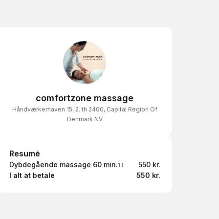
comfortzone massage
Håndværkerhaven 15, 2. th 2400, Capital Region Of
Denmark NV
Resumé
Resumé
Dybdegående massage 60 min.
550 kr.
1 t
I alt at betale
550 kr.