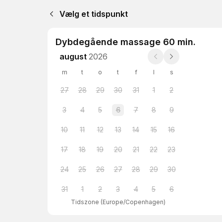
Vælg et tidspunkt
Dybdegående massage 60 min.
august
2026
m
t
o
t
f
l
s
27
28
29
30
31
1
2
3
4
5
6
7
8
9
10
11
12
13
14
15
16
17
18
19
20
21
22
23
24
25
26
27
28
29
30
31
1
2
3
4
5
6
Tidszone
(
Europe/Copenhagen
)