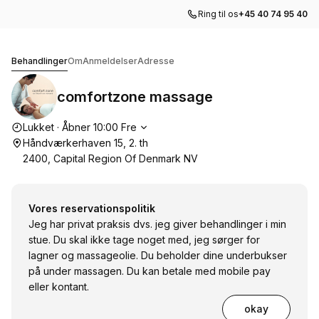
Ring til os
+45 40 74 95 40
comfortzone massage
Behandlinger
Om
Anmeldelser
Adresse
comfortzone massage
Åbningstider
Lukket
·
Åbner
10:00
Fre
Håndværkerhaven 15, 2. th
2400, Capital Region Of Denmark NV
Vores reservationspolitik
Jeg har privat praksis dvs. jeg giver behandlinger i min
stue. Du skal ikke tage noget med, jeg sørger for
lagner og massageolie. Du beholder dine underbukser
på under massagen. Du kan betale med mobile pay
eller kontant.
okay